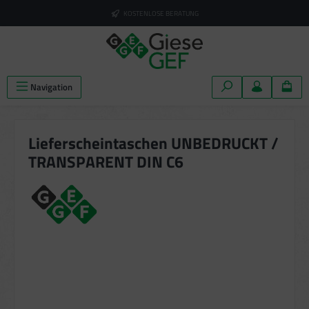
alt springen
KOSTENLOSE BERATUNG
Navigation
Lieferscheintaschen UNBEDRUCKT /
TRANSPARENT DIN C6
Bildergalerie überspringen