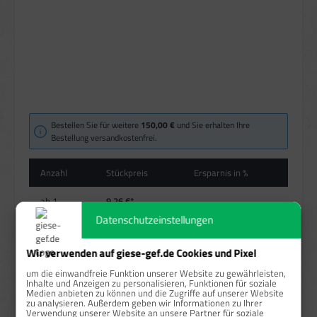
Bestellen Sie für weitere
150,00 €
und Sie erhalten Ihre
Bestellung versandkostenfrei.
Anzahl
Stückpreis
Ersparnis in %
ab
1
9,26 €*
Datenschutzeinstellungen
ab
5
8,58 €*
7,34 %
Wir verwenden auf giese-gef.de Cookies und Pixel
Preise exkl. MwSt. zzgl. Versandkosten
um die einwandfreie Funktion unserer Website zu gewährleisten,
Inhalte und Anzeigen zu personalisieren, Funktionen für soziale
Sofort verfügbar, Lieferzeit: 1-3 Tage
Medien anbieten zu können und die Zugriffe auf unserer Website
zu analysieren. Außerdem geben wir Informationen zu Ihrer
auswählen
Größe
Verwendung unserer Website an unsere Partner für soziale