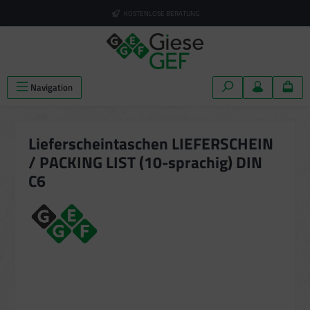
alt springen
KOSTENLOSE BERATUNG
Navigation
Lieferscheintaschen LIEFERSCHEIN
/ PACKING LIST (10-sprachig) DIN
C6
Bildergalerie überspringen