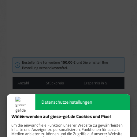
Bestellen Sie für weitere
150,00 €
und Sie erhalten Ihre
Bestellung versandkostenfrei.
Anzahl
Stückpreis
Ersparnis in %
ab
1
9,26 €*
Datenschutzeinstellungen
ab
5
8,58 €*
7,34 %
Wir verwenden auf giese-gef.de Cookies und Pixel
Preise exkl. MwSt. zzgl. Versandkosten
um die einwandfreie Funktion unserer Website zu gewährleisten,
Inhalte und Anzeigen zu personalisieren, Funktionen für soziale
Sofort verfügbar, Lieferzeit: 1-3 Tage
Medien anbieten zu können und die Zugriffe auf unserer Website