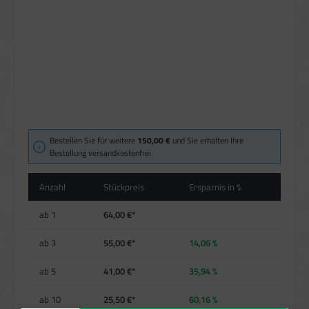
Bestellen Sie für weitere
150,00 €
und Sie erhalten Ihre
Bestellung versandkostenfrei.
Anzahl
Stückpreis
Ersparnis in %
ab
1
64,00 €*
ab
3
55,00 €*
14,06 %
ab
5
41,00 €*
35,94 %
ab
10
25,50 €*
60,16 %