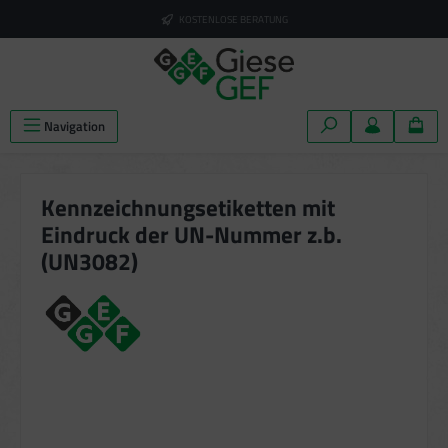
alt springen
KOSTENLOSE BERATUNG
Navigation
Kennzeichnungsetiketten mit
Eindruck der UN-Nummer z.b.
(UN3082)
Bildergalerie überspringen