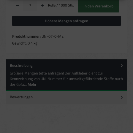
Produkt Anzahl: Gib den gewünschten Wert ein oder benutze die Schaltflächen um die Anzahl zu erhö
Messung der Werbeleistung
Rolle / 1000 Stk.
In den Warenkorb
Messung der Performance von Inhalten
Analyse von Zielgruppen durch Statistiken oder Kombinationen von Daten
aus verschiedenen Quellen
Höhere Mengen anfragen
Entwicklung und Verbesserung der Angebote
Verwendung reduzierter Daten zur Auswahl von Inhalten
Produktnummer:
UN-07-0-ME
Besondere Features:
Gewicht:
0,4 kg
Verwendung genauer Standortdaten
Endgeräteeigenschaften zur Identifikation aktiv abfragen
Beschreibung
Größere Mengen bitte anfragen! Der Aufkleber dient zur
Kennzeichung von UN-Nummer für umweltgefährdende Stoffe nach
der Gefa…
Mehr
Bewertungen