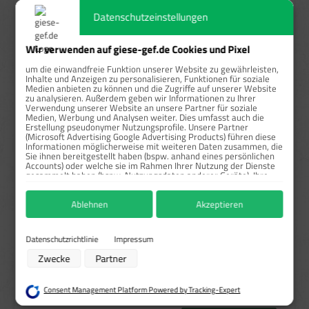
Datenschutzeinstellungen
ab
20
20,51 €*
67,95 %
ab
50
14,50 €*
77,34 %
Wir verwenden auf giese-gef.de Cookies und Pixel
um die einwandfreie Funktion unserer Website zu gewährleisten,
Preise exkl. MwSt. zzgl. Versandkosten
Inhalte und Anzeigen zu personalisieren, Funktionen für soziale
Medien anbieten zu können und die Zugriffe auf unserer Website
zu analysieren. Außerdem geben wir Informationen zu Ihrer
Sofort verfügbar, Lieferzeit: 1-3 Tage
Verwendung unserer Website an unsere Partner für soziale
Medien, Werbung und Analysen weiter. Dies umfasst auch die
auswählen
Größe
Erstellung pseudonymer Nutzungsprofile. Unsere Partner
(Microsoft Advertising Google Advertising Products) führen diese
7,4x4 cm
Informationen möglicherweise mit weiteren Daten zusammen, die
Sie ihnen bereitgestellt haben (bspw. anhand eines persönlichen
Accounts) oder welche sie im Rahmen Ihrer Nutzung der Dienste
auswählen
Material
gesammelt haben (bspw. Nutzungsdaten anderer Geräte). Ihre
Einwilligung zur Nutzung von Cookies und Pixeln können Sie
Haftfolie gem. BS-5609/Rollen
Haftpapier/Rollen
jederzeit widerrufen, indem Sie auf den Datenschutz-Button links
Ablehnen
Akzeptieren
unten klicken und dort die entsprechenden Anpassungen
vornehmen.
Sonderanfertigung / Druck
Zwecke der Datenverarbeitung durch unsere Partner:
Datenschutzrichtlinie
Impressum
UN-Nummer bitte angeben*
Speichern von oder Zugriff auf Informationen auf einem Endgerät
Zwecke
Partner
Verwendung reduzierter Daten zur Auswahl von Werbeanzeigen
Erstellung von Profilen für personalisierte Werbung
Verwendung von Profilen zur Auswahl personalisierter Werbung
Consent Management Platform Powered by Tracking-Expert
Erstellung von Profilen zur Personalisierung von Inhalten
Verwendung von Profilen zur Auswahl personalisierter Inhalte